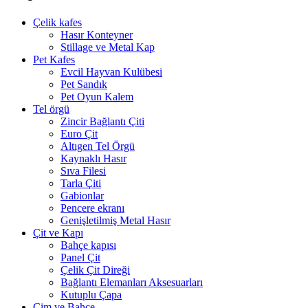
Çelik kafes
Hasır Konteyner
Stillage ve Metal Kap
Pet Kafes
Evcil Hayvan Kulübesi
Pet Sandık
Pet Oyun Kalem
Tel örgü
Zincir Bağlantı Çiti
Euro Çit
Altıgen Tel Örgü
Kaynaklı Hasır
Sıva Filesi
Tarla Çiti
Gabionlar
Pencere ekranı
Genişletilmiş Metal Hasır
Çit ve Kapı
Bahçe kapısı
Panel Çit
Çelik Çit Direği
Bağlantı Elemanları Aksesuarları
Kutuplu Çapa
Çim ve Bahçe