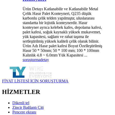
Ürün Detayı Katlanabilir ve Katlanabilir Metal
Çelik Hasır Palet Konteyneri, Q235 düşük
karbonlu çelik telden yapılmıştır, uluslararası
standartta bir lojistik konteynerdir. Hasır
konteyner ayrıca kelebek kafes, depolama kafesi,
palet kafesi, soğuk kaynaklı yüksek mukavemet,
yük kapasitesi, sağlam ve rahat taşıma ile
sertleştirilmiş yüksek kaliteli çelik olarak bilinir.
Ürün Adı Hasır palet kafesi Boyut Özelleştirilmiş
Hasır 50 * 50mm; 50 * 100 mm; 100 * 100mm
Kalınlık 4.8 ~ 6.0mm Yük Kapasitesi ...
soruşturma
detay
FİYAT LİSTESİ İÇİN SORUŞTURMA
HİZMETLER
Dikenli tel
Zincir Bağlantı Çiti
Pencere ekranı