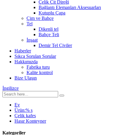
Çelik Çit Direği
Bağlantı Elemanları Aksesuarları
Kutuplu Çapa
Çim ve Bahçe
Tel
Dikenli tel
Bahçe Teli
İnşaat
Demir Tel Çiviler
Haberler
Sıkça Sorulan Sorular
Hakkımızda
Fabrika turu
Kalite kontrol
Bize Ulaşın
İngilizce
Ev
Ürün:% s
Çelik kafes
Hasır Konteyner
Kategoriler