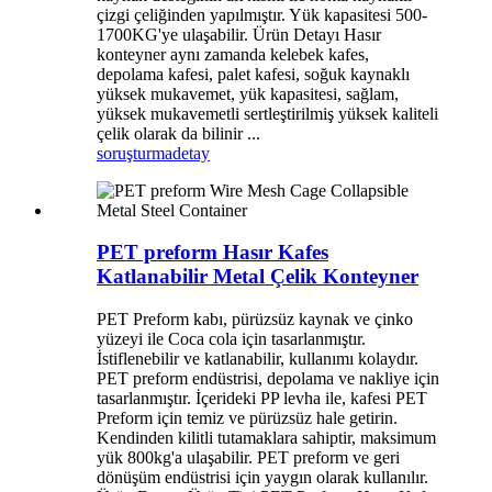
çizgi çeliğinden yapılmıştır. Yük kapasitesi 500-
1700KG'ye ulaşabilir. Ürün Detayı Hasır
konteyner aynı zamanda kelebek kafes,
depolama kafesi, palet kafesi, soğuk kaynaklı
yüksek mukavemet, yük kapasitesi, sağlam,
yüksek mukavemetli sertleştirilmiş yüksek kaliteli
çelik olarak da bilinir ...
soruşturma
detay
PET preform Hasır Kafes
Katlanabilir Metal Çelik Konteyner
PET Preform kabı, pürüzsüz kaynak ve çinko
yüzeyi ile Coca cola için tasarlanmıştır.
İstiflenebilir ve katlanabilir, kullanımı kolaydır.
PET preform endüstrisi, depolama ve nakliye için
tasarlanmıştır. İçerideki PP levha ile, kafesi PET
Preform için temiz ve pürüzsüz hale getirin.
Kendinden kilitli tutamaklara sahiptir, maksimum
yük 800kg'a ulaşabilir. PET preform ve geri
dönüşüm endüstrisi için yaygın olarak kullanılır.