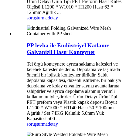
Ürün Detayı Ürün Tipi PET Preform Hasır Kafes
Ölçüsü L1200 * W1010 * H1200 Hasır 62 *
125mm Ağırlık ...
soruşturma
detay
PP levha ile Endüstriyel Katlanır
Galvanizli Hasır Konteyner
Tel örgü konteynere ayrıca saklama kafesleri ve
kelebek kafesler de denir. Depolama ve taşımada
önemli bir lojistik konteyner türüdür. Sabit
depolama kapasitesi, düzenli istifleme, bir bakışta
depolama ve kolay envanter sayma avantajlarına
sahiptirler ve ayrıca depolama alanının verimli
kullanımını iyileştirirler. Ürün Detayı Ürün Tipi
PET preform veya Plastik kapak deposu Boyut
L1200 * W1000 * H1140 Hasır 50 * 100mm
Ağırlık / Set 74KG Kalınlık 5.0mm Yük
Kapasitesi 500 ...
soruşturma
detay