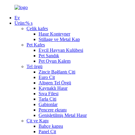
Ev
Ürün:% s
Çelik kafes
Hasır Konteyner
Stillage ve Metal Kap
Pet Kafes
Evcil Hayvan Kulübesi
Pet Sandık
Pet Oyun Kalem
Tel örgü
Zincir Bağlantı Çiti
Euro Çit
Altıgen Tel Örgü
Kaynaklı Hasır
Sıva Filesi
Tarla Çiti
Gabionlar
Pencere ekranı
Genişletilmiş Metal Hasır
Çit ve Kapı
Bahçe kapısı
Panel Çit