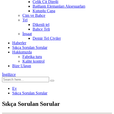
Çelik Çit Direği
Bağlantı Elemanları Aksesuarları
Kutuplu Çapa
Çim ve Bahçe
Tel
Dikenli tel
Bahçe Teli
İnşaat
Demir Tel Çiviler
Haberler
Sıkça Sorulan Sorular
Hakkımızda
Fabrika turu
Kalite kontrol
Bize Ulaşın
İngilizce
Ev
Sıkça Sorulan Sorular
Sıkça Sorulan Sorular