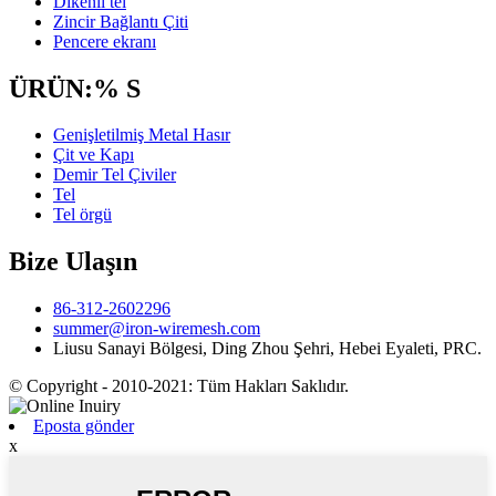
Dikenli tel
Zincir Bağlantı Çiti
Pencere ekranı
ÜRÜN:% S
Genişletilmiş Metal Hasır
Çit ve Kapı
Demir Tel Çiviler
Tel
Tel örgü
Bize Ulaşın
86-312-2602296
summer@iron-wiremesh.com
Liusu Sanayi Bölgesi, Ding Zhou Şehri, Hebei Eyaleti, PRC.
© Copyright - 2010-2021: Tüm Hakları Saklıdır.
Eposta gönder
x