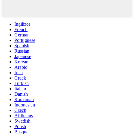
İngilizce
French
German
Portuguese
Spanish
Russian
Japanese
Korean
Arabic
Irish
Greek
Turkish
Italian
Danish
Romanian
Indonesian
Czech
Afrikaans
Swedish
Polish
Basque