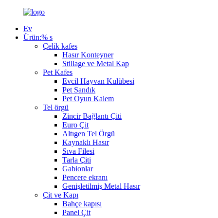
Ev
Ürün:% s
Çelik kafes
Hasır Konteyner
Stillage ve Metal Kap
Pet Kafes
Evcil Hayvan Kulübesi
Pet Sandık
Pet Oyun Kalem
Tel örgü
Zincir Bağlantı Çiti
Euro Çit
Altıgen Tel Örgü
Kaynaklı Hasır
Sıva Filesi
Tarla Çiti
Gabionlar
Pencere ekranı
Genişletilmiş Metal Hasır
Çit ve Kapı
Bahçe kapısı
Panel Çit