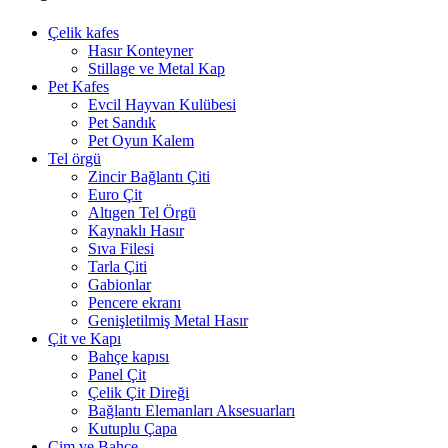
Çelik kafes
Hasır Konteyner
Stillage ve Metal Kap
Pet Kafes
Evcil Hayvan Kulübesi
Pet Sandık
Pet Oyun Kalem
Tel örgü
Zincir Bağlantı Çiti
Euro Çit
Altıgen Tel Örgü
Kaynaklı Hasır
Sıva Filesi
Tarla Çiti
Gabionlar
Pencere ekranı
Genişletilmiş Metal Hasır
Çit ve Kapı
Bahçe kapısı
Panel Çit
Çelik Çit Direği
Bağlantı Elemanları Aksesuarları
Kutuplu Çapa
Çim ve Bahçe