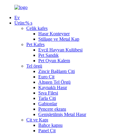
Ev
Ürün:% s
Çelik kafes
Hasır Konteyner
Stillage ve Metal Kap
Pet Kafes
Evcil Hayvan Kulübesi
Pet Sandık
Pet Oyun Kalem
Tel örgü
Zincir Bağlantı Çiti
Euro Çit
Altıgen Tel Örgü
Kaynaklı Hasır
Sıva Filesi
Tarla Çiti
Gabionlar
Pencere ekranı
Genişletilmiş Metal Hasır
Çit ve Kapı
Bahçe kapısı
Panel Çit