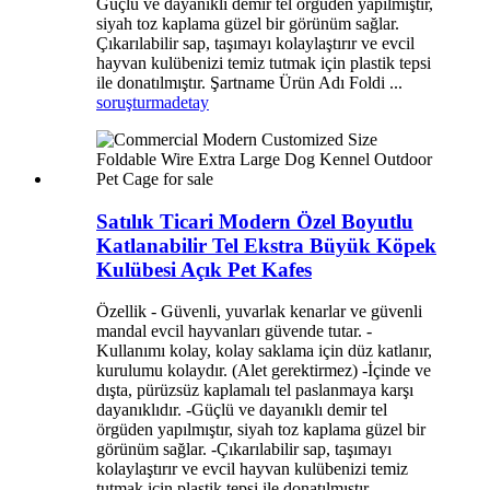
Güçlü ve dayanıklı demir tel örgüden yapılmıştır,
siyah toz kaplama güzel bir görünüm sağlar.
Çıkarılabilir sap, taşımayı kolaylaştırır ve evcil
hayvan kulübenizi temiz tutmak için plastik tepsi
ile donatılmıştır. Şartname Ürün Adı Foldi ...
soruşturma
detay
Satılık Ticari Modern Özel Boyutlu
Katlanabilir Tel Ekstra Büyük Köpek
Kulübesi Açık Pet Kafes
Özellik - Güvenli, yuvarlak kenarlar ve güvenli
mandal evcil hayvanları güvende tutar. -
Kullanımı kolay, kolay saklama için düz katlanır,
kurulumu kolaydır. (Alet gerektirmez) -İçinde ve
dışta, pürüzsüz kaplamalı tel paslanmaya karşı
dayanıklıdır. -Güçlü ve dayanıklı demir tel
örgüden yapılmıştır, siyah toz kaplama güzel bir
görünüm sağlar. -Çıkarılabilir sap, taşımayı
kolaylaştırır ve evcil hayvan kulübenizi temiz
tutmak için plastik tepsi ile donatılmıştır.