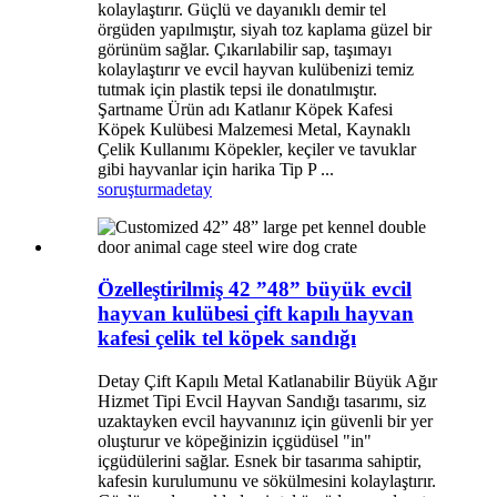
kolaylaştırır. Güçlü ve dayanıklı demir tel
örgüden yapılmıştır, siyah toz kaplama güzel bir
görünüm sağlar. Çıkarılabilir sap, taşımayı
kolaylaştırır ve evcil hayvan kulübenizi temiz
tutmak için plastik tepsi ile donatılmıştır.
Şartname Ürün adı Katlanır Köpek Kafesi
Köpek Kulübesi Malzemesi Metal, Kaynaklı
Çelik Kullanımı Köpekler, keçiler ve tavuklar
gibi hayvanlar için harika Tip P ...
soruşturma
detay
Özelleştirilmiş 42 ”48” büyük evcil
hayvan kulübesi çift kapılı hayvan
kafesi çelik tel köpek sandığı
Detay Çift Kapılı Metal Katlanabilir Büyük Ağır
Hizmet Tipi Evcil Hayvan Sandığı tasarımı, siz
uzaktayken evcil hayvanınız için güvenli bir yer
oluşturur ve köpeğinizin içgüdüsel "in"
içgüdülerini sağlar. Esnek bir tasarıma sahiptir,
kafesin kurulumunu ve sökülmesini kolaylaştırır.