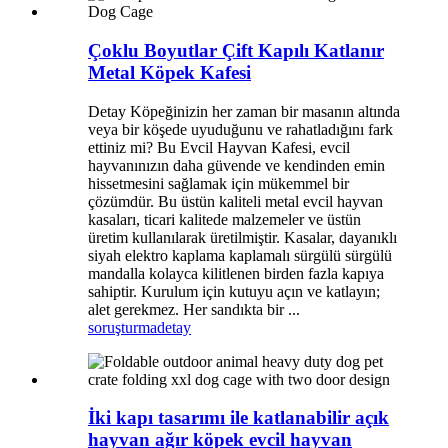
Çoklu Boyutlar Çift Kapılı Katlanır
Metal Köpek Kafesi
Detay Köpeğinizin her zaman bir masanın altında
veya bir köşede uyuduğunu ve rahatladığını fark
ettiniz mi? Bu Evcil Hayvan Kafesi, evcil
hayvanınızın daha güvende ve kendinden emin
hissetmesini sağlamak için mükemmel bir
çözümdür. Bu üstün kaliteli metal evcil hayvan
kasaları, ticari kalitede malzemeler ve üstün
üretim kullanılarak üretilmiştir. Kasalar, dayanıklı
siyah elektro kaplama kaplamalı sürgülü sürgülü
mandalla kolayca kilitlenen birden fazla kapıya
sahiptir. Kurulum için kutuyu açın ve katlayın;
alet gerekmez. Her sandıkta bir ...
soruşturma
detay
İki kapı tasarımı ile katlanabilir açık
hayvan ağır köpek evcil hayvan