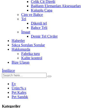
Çelik Çit Direği
Bağlantı Elemanları Aksesuarları
Kutuplu Çapa
Çim ve Bahçe
Tel
Dikenli tel
Bahçe Teli
İnşaat
Demir Tel Çiviler
Haberler
Sıkça Sorulan Sorular
Hakkımızda
Fabrika turu
Kalite kontrol
Bize Ulaşın
İngilizce
Ev
Ürün:% s
Pet Kafes
Pet Sandık
Kategoriler