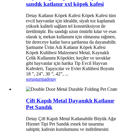
sandık katlanır xxl köpek kafesi
Detay Katlanır Köpek Kafesi Köpek Kafesi tüm
evcil hayvanlar için idealdir, siyah toz kaplamalı
yüksek kaliteli sağlam tel konstrüksiyon ile
üretilmiştir. Bu sandığı uzun ömürlü kılar ve esas
olarak iç mekan kullanımı için olmasına rağmen,
bir dereceye kadar hava şartlarına da dayanabilir.
Şartname Ürün Adı Katlanır Köpek Kafesi
Köpek Kulübesi Malzemesi Metal, Kaynaklı
Çelik Kullanımı Köpekler, keçiler ve tavuklar
gibi hayvanlar için harika Tip Evcil Hayvan
Kafesleri, Taşıyıcılar ve Evler Kulübesi Boyutu
18 ”, 24”, 30 ”, 42”, ...
soruşturma
detay
Çift Kapılı Metal Dayanıklı Katlanır
Pet Sandık
Detay Çift Kapılı Metal Katlanabilir Büyük Ağır
Hizmet Tipi Pet Sandık esnek bir tasarıma
sahiptir, kafesin kurulumunu ve indirilmesini