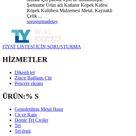
Şartname Ürün adı Katlanır Köpek Kafesi
Köpek Kulübesi Malzemesi Metal, Kaynaklı
Çelik ...
soruşturma
detay
FİYAT LİSTESİ İÇİN SORUŞTURMA
HİZMETLER
Dikenli tel
Zincir Bağlantı Çiti
Pencere ekranı
ÜRÜN:% S
Genişletilmiş Metal Hasır
Çit ve Kapı
Demir Tel Çiviler
Tel
Tel örgü